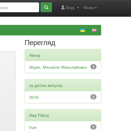
Вхід:
Мова
Перегляд
Автор
Мурін, Михайло Миколайович
1
за датою випуску
2016
1
Has File(s)
true
1