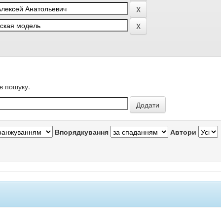
в пошуку.
Впорядкування
Автори