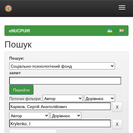
Skip
navigation
eNUCPUIR
Пошук
Пошук:
запит
Поточні фільтри: