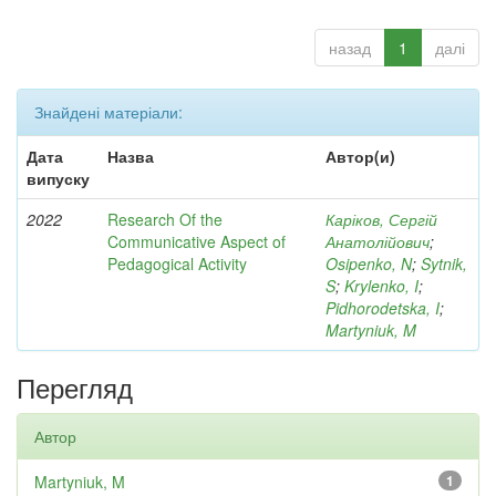
назад
1
далі
Знайдені матеріали:
Дата
Назва
Автор(и)
випуску
2022
Research Of the
Каріков, Сергій
Communicative Aspect of
Анатолійович
;
Pedagogical Activity
Osipenko, N
;
Sytnik,
S
;
Krylenko, I
;
Pidhorodetska, I
;
Martyniuk, M
Перегляд
Автор
Martyniuk, M
1