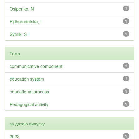
Osipenko, N
1
Pidhorodetska, I
1
Sytnik, S
1
Тема
communicative component
1
education system
1
educational process
1
Pedagogical activity
1
за датою випуску
2022
1