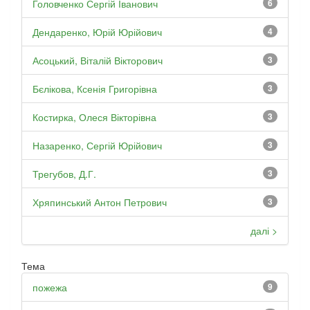
Головченко Сергій Іванович
6
Дендаренко, Юрій Юрійович
4
Асоцький, Віталій Вікторович
3
Бєлікова, Ксенія Григорівна
3
Костирка, Олеся Вікторівна
3
Назаренко, Сергій Юрійович
3
Трегубов, Д.Г.
3
Хряпинський Антон Петрович
3
далі >
Тема
пожежа
9