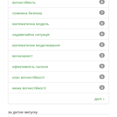
вогнестійкість
8
пожежна безпека
7
математична модель
6
надзвичайна ситуація
6
математичне моделювання
5
вогнезахист
3
ефективність гасіння
3
клас вогнестійкості
3
межа вогнестійкості
3
далі >
за датою випуску