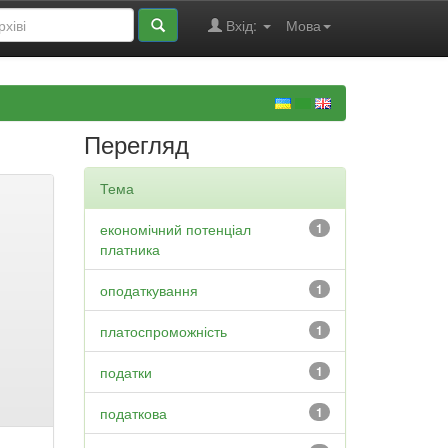
Вхід:
Мова
Перегляд
Тема
економічний потенціал
1
платника
оподаткування
1
платоспроможність
1
податки
1
податкова
1