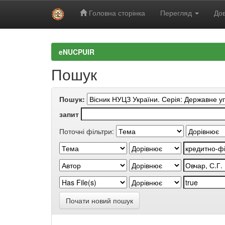
Головна сторінка
Перегляд
Дов
Skip
navigation
eNUCPUIR
Пошук
Пошук:
запит
Поточні фільтри:
Почати новий пошук