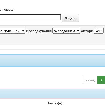
в пошуку.
Впорядкування
Автори
назад
1
Автор(и)