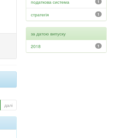
податкова система
1
стратегія
1
за датою випуску
2018
1
далі