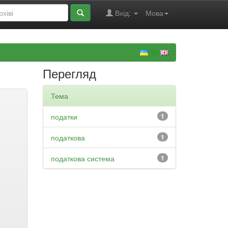
Вхід:
Мова
Перегляд
Тема
податки
1
податкова
1
податкова система
1