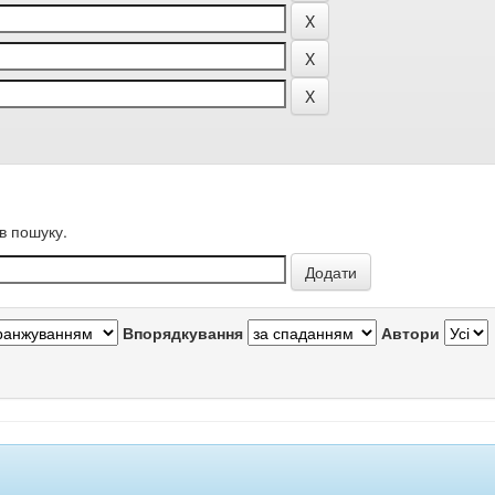
в пошуку.
Впорядкування
Автори