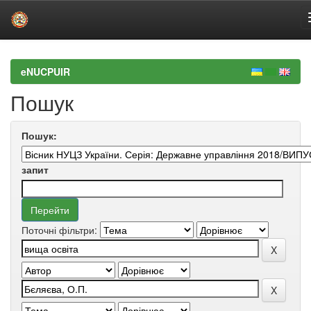
Skip
navigation
eNUCPUIR
Пошук
Пошук:
запит
Поточні фільтри: