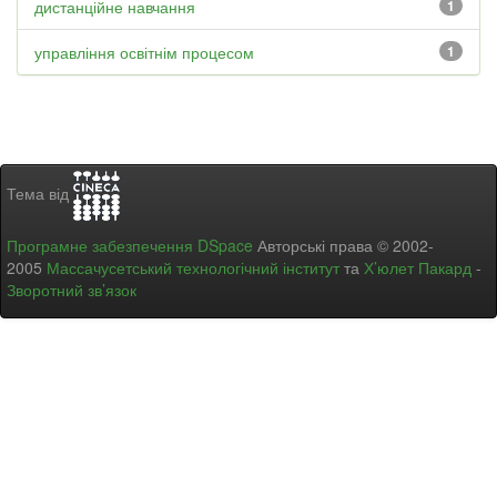
дистанційне навчання
1
управління освітнім процесом
1
Тема від
Програмне забезпечення DSpace
Авторські права © 2002-
2005
Массачусетський технологічний інститут
та
Х’юлет Пакард
-
Зворотний зв’язок