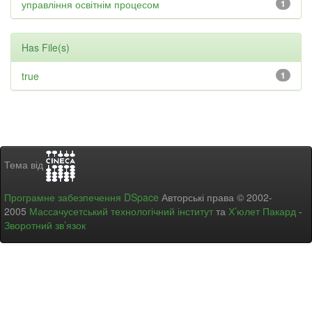
управління освітнім процесом
1
Has File(s)
true
1
Тема від
Програмне забезпечення DSpace
Авторські права © 2002-
2005
Массачусетський технологічний інститут
та
Х’юлет Пакард
-
Зворотний зв’язок