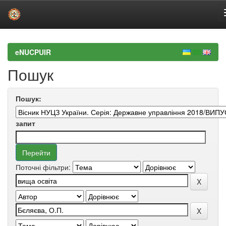
Skip
navigation
eNUCPUIR
Пошук
Пошук:
запит
Поточні фільтри: