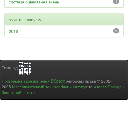
система оцінювання знань
1
за датою випуску
2018
1
Тема від
Програмне забезпечення DSpace
Авторські права © 2002-
2005
Массачусетський технологічний інститут
та
Х’юлет Пакард
-
Зворотний зв’язок