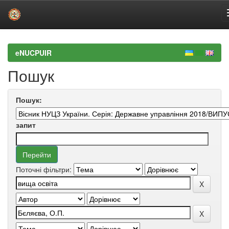
Skip
navigation
eNUCPUIR
Пошук
Пошук:
запит
Поточні фільтри: