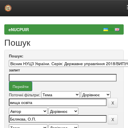
Skip
navigation
eNUCPUIR
Пошук
Пошук:
запит
Поточні фільтри: