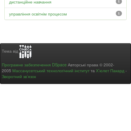
дистанційне навчання
1
управління освітнім процесом
1
Тема від
Програмне забезпечення DSpace
Авторські права © 2002-
2005
Массачусетський технологічний інститут
та
Х’юлет Пакард
-
Зворотний зв’язок