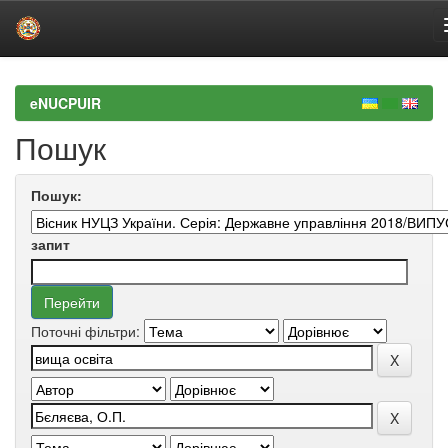
Skip
navigation
eNUCPUIR
Пошук
Пошук:
запит
Поточні фільтри: