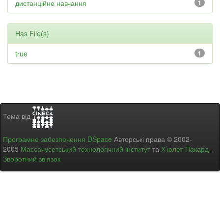
дистанційне навчання
1
Has File(s)
true
1
Тема від
Програмне забезпечення DSpace
Авторські права © 2002-
2005
Массачусетський технологічний інститут
та
Х’юлет Пакард
-
Зворотний зв’язок