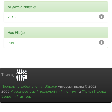
за датою випуску
2018
1
Has File(s)
true
1
Тема від
Програмне забезпечення DSpace
Авторські права © 2002-
2005
Массачусетський технологічний інститут
та
Х’юлет Пакард
-
Зворотний зв’язок