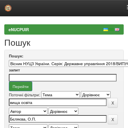
Skip
navigation
eNUCPUIR
Пошук
Пошук:
запит
Поточні фільтри: