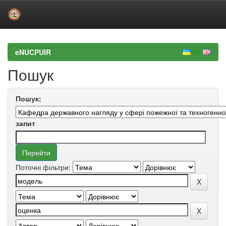
Skip
navigation
eNUCPUIR
Пошук
Пошук:
запит
Поточні фільтри: