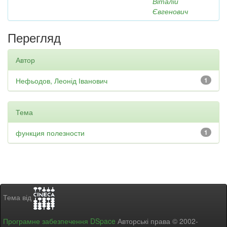
Віталій
Євгенович
Перегляд
Автор
Нефьодов, Леонід Іванович
1
Тема
функция полезности
1
Тема від
Програмне забезпечення DSpace
Авторські права © 2002-