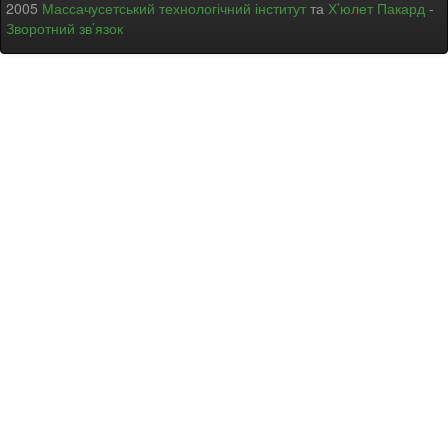
2005
Массачусетський технологічний інститут
та
Х’юлет Пакард
-
Зворотний зв’язок