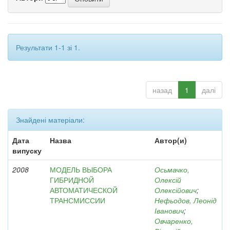
Результати 1-1 зі 1.
назад
1
далі
Знайдені матеріали:
Дата
Назва
Автор(и)
випуску
2008
МОДЕЛЬ ВЫБОРА
Осьмачко,
ГИБРИДНОЙ
Олексій
АВТОМАТИЧЕСКОЙ
Олексійович
;
ТРАНСМИССИИ
Нефьодов, Леонід
Іванович
;
Овчаренко,