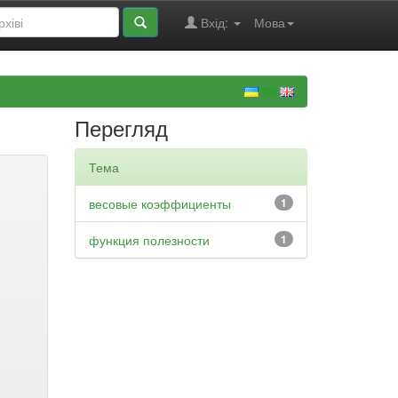
Вхід:
Мова
Перегляд
Тема
весовые коэффициенты
1
функция полезности
1