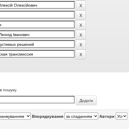
в пошуку.
Впорядкування
Автори