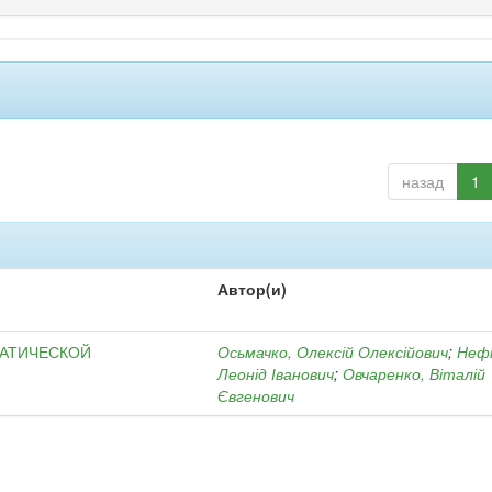
назад
1
Автор(и)
МАТИЧЕСКОЙ
Осьмачко, Олексій Олексійович
;
Неф
Леонід Іванович
;
Овчаренко, Віталій
Євгенович