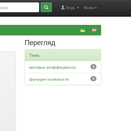
Вхід:
Мова
Перегляд
Тема
весовые коэффициенты
1
функция полезности
1