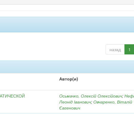
назад
1
Автор(и)
МАТИЧЕСКОЙ
Осьмачко, Олексій Олексійович
;
Неф
Леонід Іванович
;
Овчаренко, Віталій
Євгенович