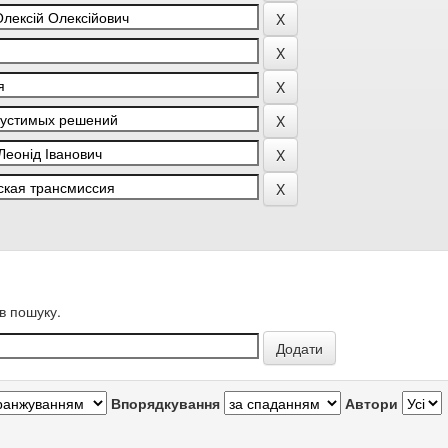
в пошуку.
Впорядкування
Автори