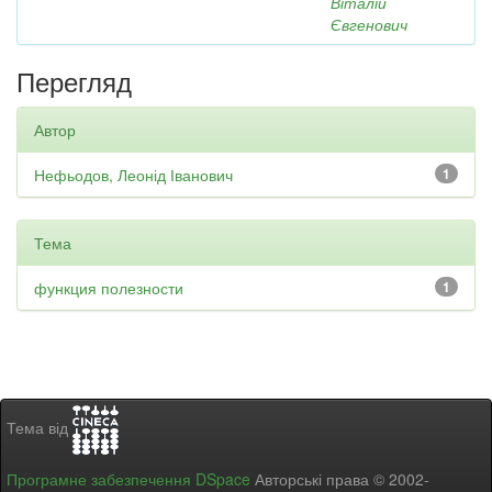
Віталій
Євгенович
Перегляд
Автор
Нефьодов, Леонід Іванович
1
Тема
функция полезности
1
Тема від
Програмне забезпечення DSpace
Авторські права © 2002-