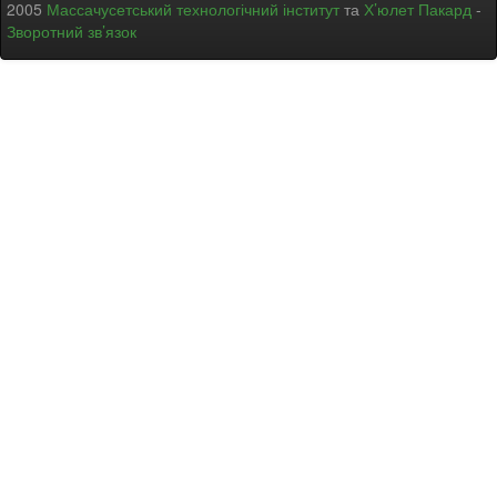
2005
Массачусетський технологічний інститут
та
Х’юлет Пакард
-
Зворотний зв’язок