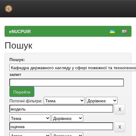
Skip
navigation
eNUCPUIR
Пошук
Пошук:
запит
Поточні фільтри: