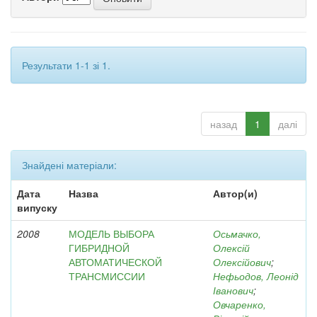
Результати 1-1 зі 1.
назад
1
далі
Знайдені матеріали:
Дата
Назва
Автор(и)
випуску
2008
МОДЕЛЬ ВЫБОРА
Осьмачко,
ГИБРИДНОЙ
Олексій
АВТОМАТИЧЕСКОЙ
Олексійович
;
ТРАНСМИССИИ
Нефьодов, Леонід
Іванович
;
Овчаренко,