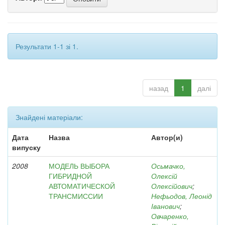
Результати 1-1 зі 1.
назад
1
далі
Знайдені матеріали:
Дата
Назва
Автор(и)
випуску
2008
МОДЕЛЬ ВЫБОРА
Осьмачко,
ГИБРИДНОЙ
Олексій
АВТОМАТИЧЕСКОЙ
Олексійович
;
ТРАНСМИССИИ
Нефьодов, Леонід
Іванович
;
Овчаренко,