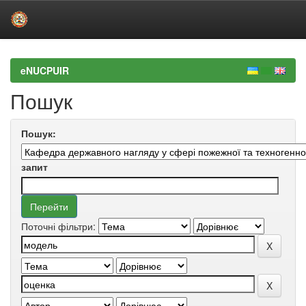
Skip
navigation
eNUCPUIR
Пошук
Пошук:
запит
Поточні фільтри: