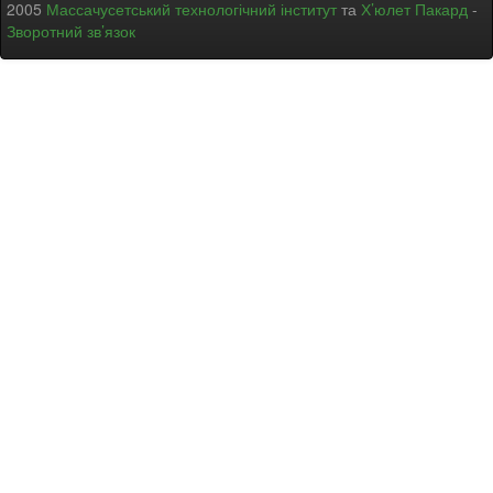
2005
Массачусетський технологічний інститут
та
Х’юлет Пакард
-
Зворотний зв’язок