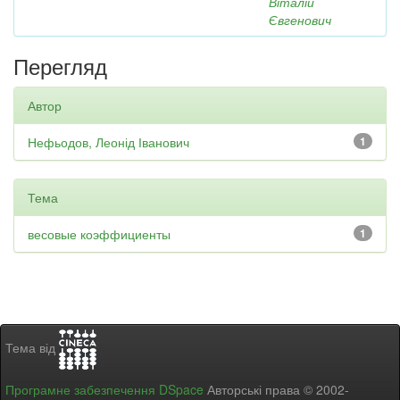
Віталій
Євгенович
Перегляд
Автор
Нефьодов, Леонід Іванович
1
Тема
весовые коэффициенты
1
Тема від
Програмне забезпечення DSpace
Авторські права © 2002-