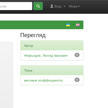
Вхід:
Мова
Перегляд
Автор
Нефьодов, Леонід Іванович
1
Тема
весовые коэффициенты
1