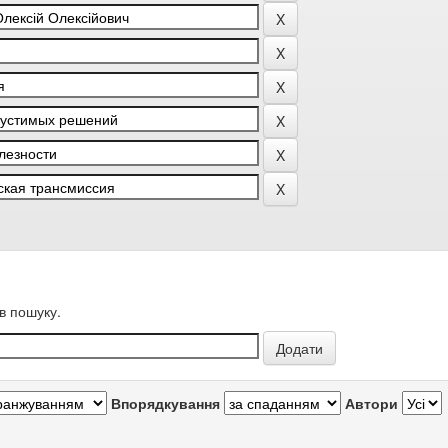
в пошуку.
Впорядкування
Автори