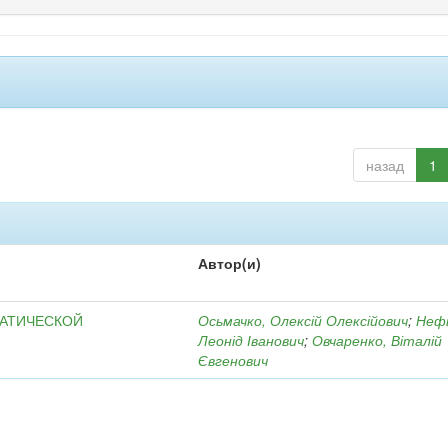
назад
1
Автор(и)
МАТИЧЕСКОЙ
Осьмачко, Олексій Олексійович
;
Неф
Леонід Іванович
;
Овчаренко, Віталій
Євгенович