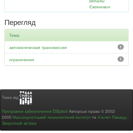
Віталій
Євгенович
Перегляд
Тема
автоматическая трансмиссия
1
ограничения
1
Тема від
Програмне забезпечення DSpace
Авторські права © 2002-
2005
Массачусетський технологічний інститут
та
Х’юлет Пакард
-
Зворотний зв’язок