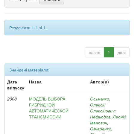
Результати 1-1 зі 1.
назад
1
далі
Знайдені матеріали:
Дата
Назва
Автор(и)
випуску
2008
МОДЕЛЬ ВЫБОРА
Осьмачко,
ГИБРИДНОЙ
Олексій
АВТОМАТИЧЕСКОЙ
Олексійович
;
ТРАНСМИССИИ
Нефьодов, Леонід
Іванович
;
Овчаренко,