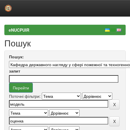
Skip
navigation
eNUCPUIR
Пошук
Пошук:
запит
Поточні фільтри: