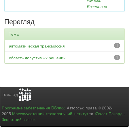
Віталій
Євгенович
Перегляд
Тема
автоматическая трансмиссия
1
область допустимых решений
1
Тема від
Програмне забезпечення DSpace
Авторські права © 2002-
2005
Массачусетський технологічний інститут
та
Х’юлет Пакард
-
Зворотний зв’язок