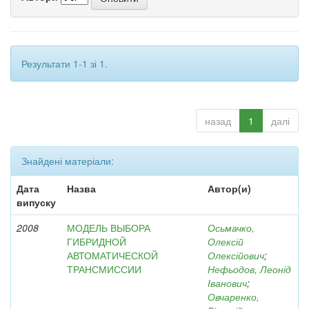
Результати 1-1 зі 1.
назад
1
далі
Знайдені матеріали:
Дата
Назва
Автор(и)
випуску
2008
МОДЕЛЬ ВЫБОРА
Осьмачко,
ГИБРИДНОЙ
Олексій
АВТОМАТИЧЕСКОЙ
Олексійович
;
ТРАНСМИССИИ
Нефьодов, Леонід
Іванович
;
Овчаренко,