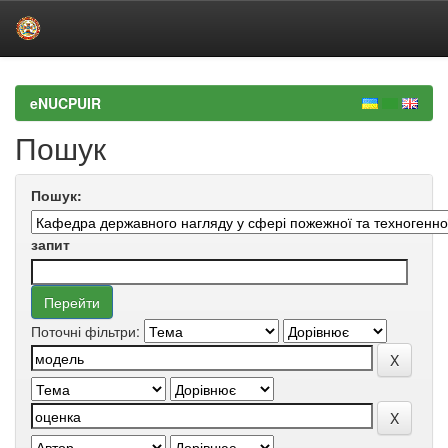
Skip
navigation
eNUCPUIR
Пошук
Пошук:
запит
Поточні фільтри: