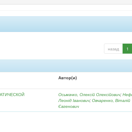
назад
1
Автор(и)
МАТИЧЕСКОЙ
Осьмачко, Олексій Олексійович
;
Неф
Леонід Іванович
;
Овчаренко, Віталій
Євгенович