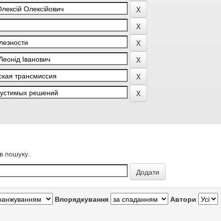
в пошуку.
Впорядкування
Автори