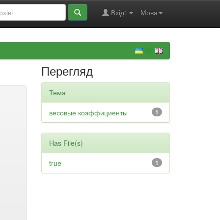
Вхід:
Мова
Перегляд
Тема
весовые коэффициенты
1
Has File(s)
true
1