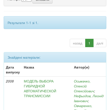
Результати 1-1 зі 1.
назад
1
далі
Знайдені матеріали:
Дата
Назва
Автор(и)
випуску
2008
МОДЕЛЬ ВЫБОРА
Осьмачко,
ГИБРИДНОЙ
Олексій
АВТОМАТИЧЕСКОЙ
Олексійович
;
ТРАНСМИССИИ
Нефьодов, Леонід
Іванович
;
Овчаренко,