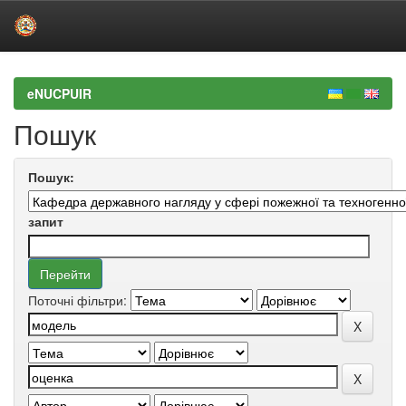
Skip
navigation
eNUCPUIR
Пошук
Пошук:
запит
Поточні фільтри: