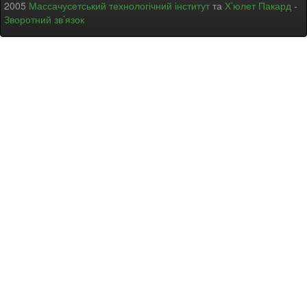
2005
Массачусетський технологічний інститут
та
Х’юлет Пакард
-
Зворотний зв’язок