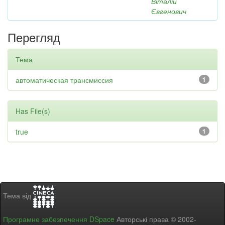
Віталій
Євгенович
Перегляд
Тема
автоматическая трансмиссия
1
Has File(s)
true
1
Тема від
Програмне забезпечення DSpace
Авторські права © 2002-