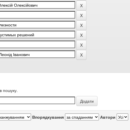
в пошуку.
Впорядкування
Автори