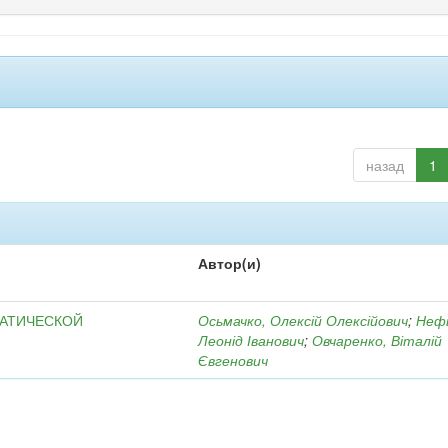
назад
1
Автор(и)
МАТИЧЕСКОЙ
Осьмачко, Олексій Олексійович
;
Неф
Леонід Іванович
;
Овчаренко, Віталій
Євгенович