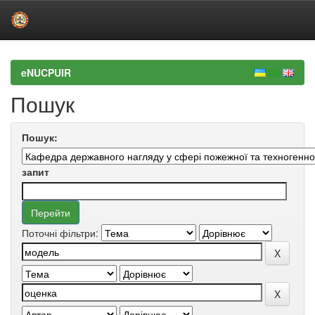
Skip
navigation
eNUCPUIR
Пошук
Пошук:
запит
Поточні фільтри: