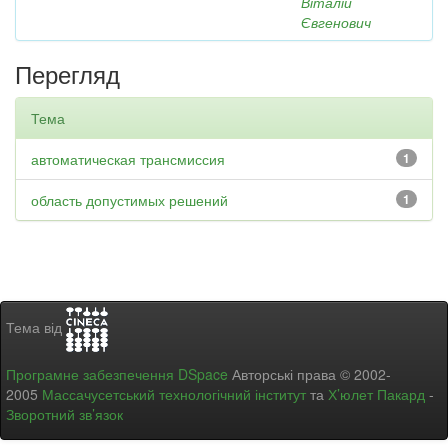
Віталій
Євгенович
Перегляд
Тема
автоматическая трансмиссия
1
область допустимых решений
1
Тема від
Програмне забезпечення DSpace
Авторські права © 2002-
2005
Массачусетський технологічний інститут
та
Х’юлет Пакард
-
Зворотний зв’язок