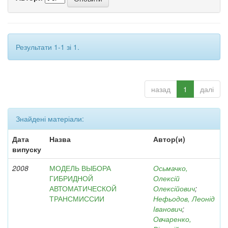
Результати 1-1 зі 1.
назад
1
далі
Знайдені матеріали:
Дата
Назва
Автор(и)
випуску
2008
МОДЕЛЬ ВЫБОРА
Осьмачко,
ГИБРИДНОЙ
Олексій
АВТОМАТИЧЕСКОЙ
Олексійович
;
ТРАНСМИССИИ
Нефьодов, Леонід
Іванович
;
Овчаренко,