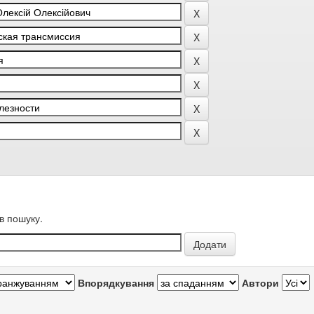
в пошуку.
Впорядкування
Автори