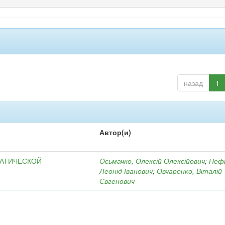
назад
1
Автор(и)
МАТИЧЕСКОЙ
Осьмачко, Олексій Олексійович
;
Неф
Леонід Іванович
;
Овчаренко, Віталій
Євгенович