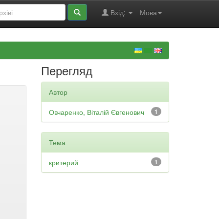
Вхід:
Мова
Перегляд
Автор
Овчаренко, Віталій Євгенович
1
Тема
критерий
1