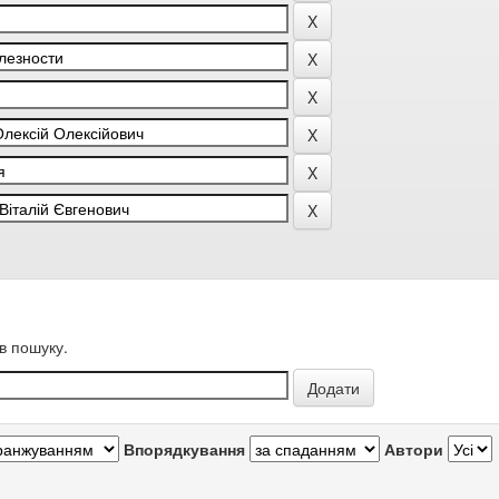
в пошуку.
Впорядкування
Автори