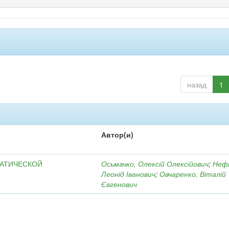
назад
1
Автор(и)
МАТИЧЕСКОЙ
Осьмачко, Олексій Олексійович
;
Неф
Леонід Іванович
;
Овчаренко, Віталій
Євгенович