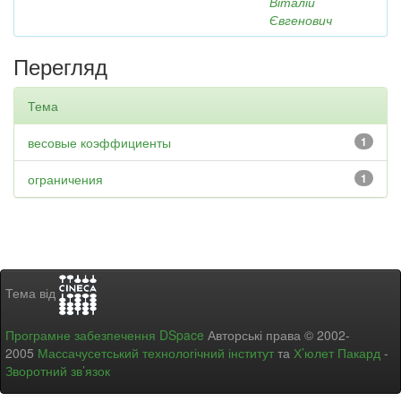
Віталій
Євгенович
Перегляд
Тема
весовые коэффициенты
1
ограничения
1
Тема від
Програмне забезпечення DSpace
Авторські права © 2002-
2005
Массачусетський технологічний інститут
та
Х’юлет Пакард
-
Зворотний зв’язок