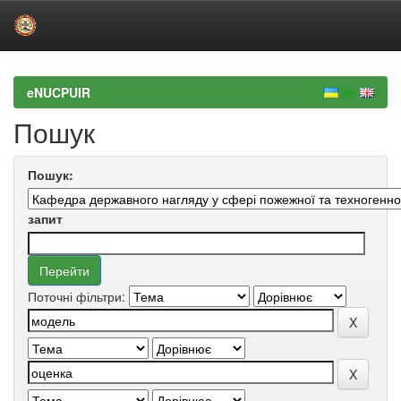
Skip
navigation
eNUCPUIR
Пошук
Пошук:
запит
Поточні фільтри: