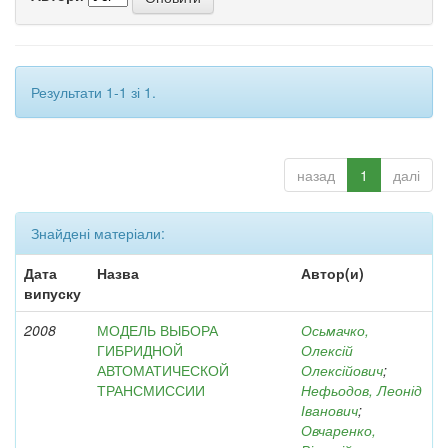
Результати 1-1 зі 1.
назад
1
далі
Знайдені матеріали:
Дата
Назва
Автор(и)
випуску
2008
МОДЕЛЬ ВЫБОРА
Осьмачко,
ГИБРИДНОЙ
Олексій
АВТОМАТИЧЕСКОЙ
Олексійович
;
ТРАНСМИССИИ
Нефьодов, Леонід
Іванович
;
Овчаренко,