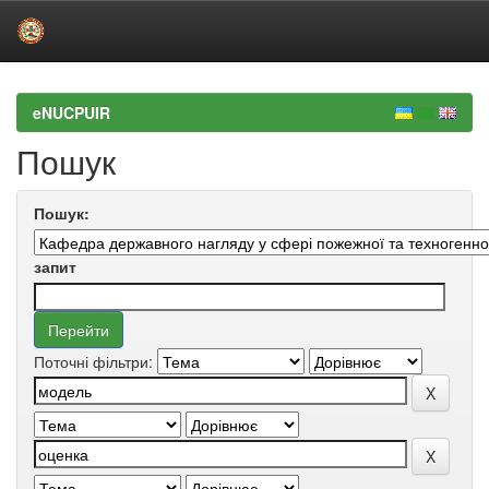
Skip
navigation
eNUCPUIR
Пошук
Пошук:
запит
Поточні фільтри: