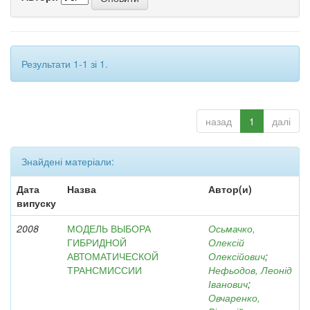
Результати 1-1 зі 1.
назад
1
далі
Знайдені матеріали:
Дата
Назва
Автор(и)
випуску
2008
МОДЕЛЬ ВЫБОРА
Осьмачко,
ГИБРИДНОЙ
Олексій
АВТОМАТИЧЕСКОЙ
Олексійович
;
ТРАНСМИССИИ
Нефьодов, Леонід
Іванович
;
Овчаренко,