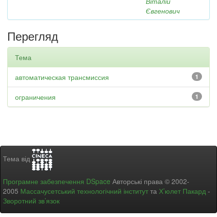
Віталій
Євгенович
Перегляд
Тема
автоматическая трансмиссия
1
ограничения
1
Тема від
Програмне забезпечення DSpace
Авторські права © 2002-
2005
Массачусетський технологічний інститут
та
Х’юлет Пакард
-
Зворотний зв’язок