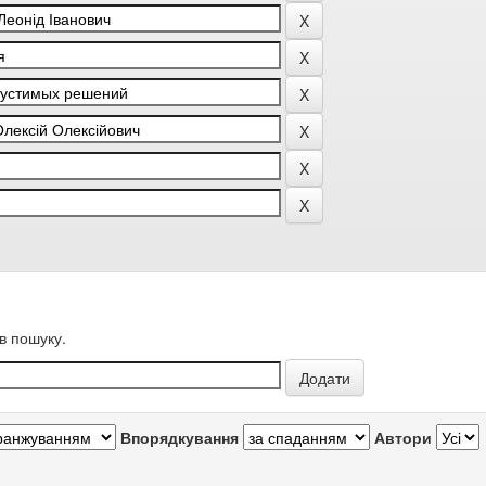
в пошуку.
Впорядкування
Автори