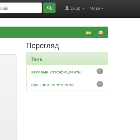
Вхід:
Мова
Перегляд
Тема
весовые коэффициенты
1
функция полезности
1