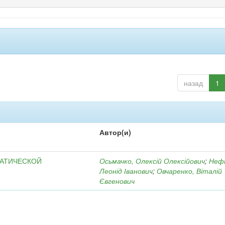
назад
1
Автор(и)
МАТИЧЕСКОЙ
Осьмачко, Олексій Олексійович
;
Неф
Леонід Іванович
;
Овчаренко, Віталій
Євгенович