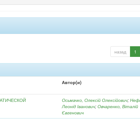
назад
1
Автор(и)
МАТИЧЕСКОЙ
Осьмачко, Олексій Олексійович
;
Неф
Леонід Іванович
;
Овчаренко, Віталій
Євгенович