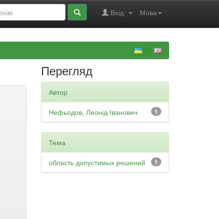
Вхід:
Мова
Перегляд
Автор
Нефьодов, Леонід Іванович
1
Тема
область допустимых решений
1