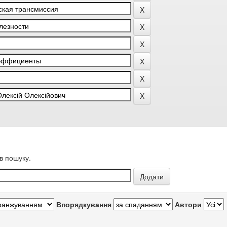
в пошуку.
Впорядкування
Автори