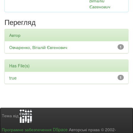
Віталій
Євгенович
Перегляд
Автор
Овчаренко, Віталій Євгенович
1
Has File(s)
true
1
Тема від
Програмне забезпечення DSpace
Авторські права © 2002-