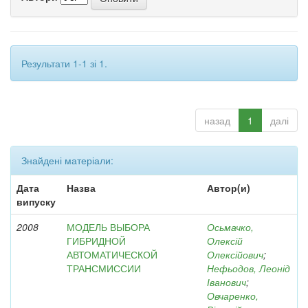
Результати 1-1 зі 1.
назад
1
далі
Знайдені матеріали:
Дата
Назва
Автор(и)
випуску
2008
МОДЕЛЬ ВЫБОРА
Осьмачко,
ГИБРИДНОЙ
Олексій
АВТОМАТИЧЕСКОЙ
Олексійович
;
ТРАНСМИССИИ
Нефьодов, Леонід
Іванович
;
Овчаренко,