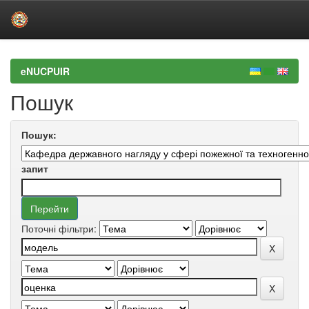
Skip
navigation
eNUCPUIR
Пошук
Пошук:
запит
Поточні фільтри: