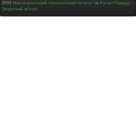
2005
Массачусетський технологічний інститут
та
Х’юлет Пакард
-
Зворотний зв’язок