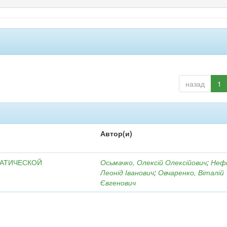
назад
1
Автор(и)
МАТИЧЕСКОЙ
Осьмачко, Олексій Олексійович
;
Неф
Леонід Іванович
;
Овчаренко, Віталій
Євгенович