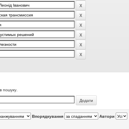
в пошуку.
Впорядкування
Автори