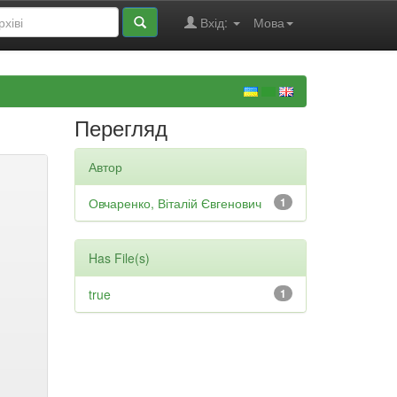
Вхід:
Мова
Перегляд
Автор
Овчаренко, Віталій Євгенович
1
Has File(s)
true
1