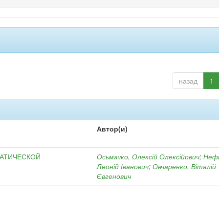
назад
1
Автор(и)
МАТИЧЕСКОЙ
Осьмачко, Олексій Олексійович
;
Неф
Леонід Іванович
;
Овчаренко, Віталій
Євгенович