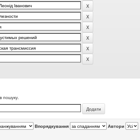
в пошуку.
Впорядкування
Автори