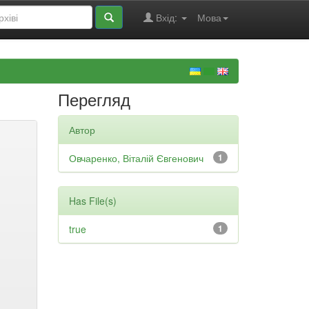
Вхід:
Мова
Перегляд
Автор
Овчаренко, Віталій Євгенович
1
Has File(s)
true
1