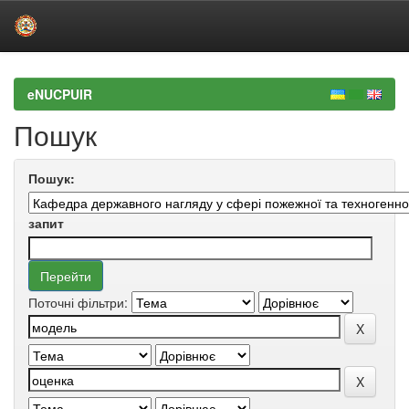
Skip
navigation
eNUCPUIR
Пошук
Пошук:
запит
Поточні фільтри: