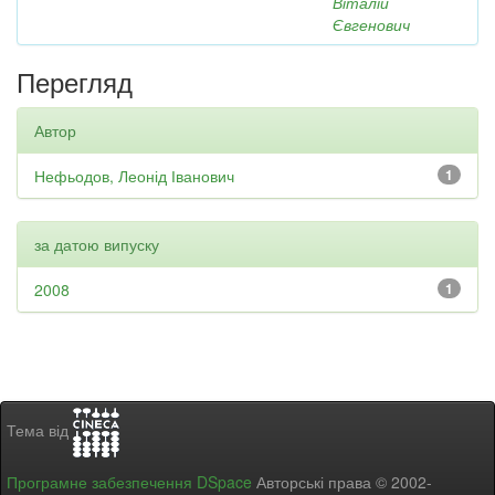
Віталій
Євгенович
Перегляд
Автор
Нефьодов, Леонід Іванович
1
за датою випуску
2008
1
Тема від
Програмне забезпечення DSpace
Авторські права © 2002-