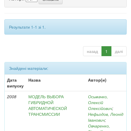
Результати 1-1 зі 1.
назад
1
далі
Знайдені матеріали:
Дата
Назва
Автор(и)
випуску
2008
МОДЕЛЬ ВЫБОРА
Осьмачко,
ГИБРИДНОЙ
Олексій
АВТОМАТИЧЕСКОЙ
Олексійович
;
ТРАНСМИССИИ
Нефьодов, Леонід
Іванович
;
Овчаренко,