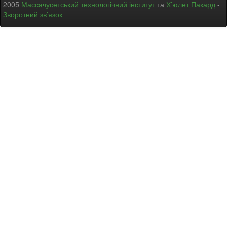
2005
Массачусетський технологічний інститут
та
Х’юлет Пакард
-
Зворотний зв’язок