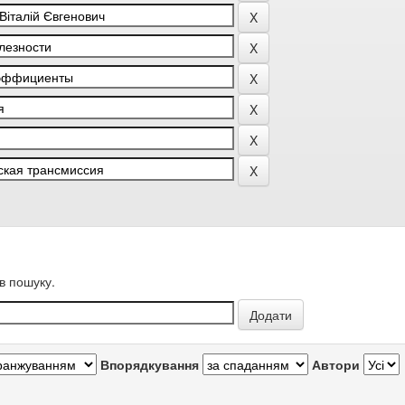
в пошуку.
Впорядкування
Автори