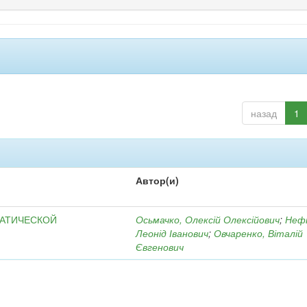
назад
1
Автор(и)
МАТИЧЕСКОЙ
Осьмачко, Олексій Олексійович
;
Неф
Леонід Іванович
;
Овчаренко, Віталій
Євгенович