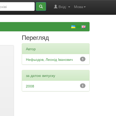
Вхід:
Мова
Перегляд
Автор
Нефьодов, Леонід Іванович
1
за датою випуску
2008
1