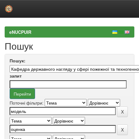
Skip
navigation
eNUCPUIR
Пошук
Пошук:
запит
Поточні фільтри: