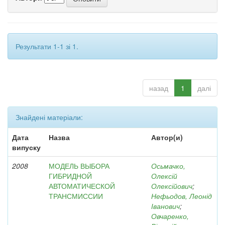
Результати 1-1 зі 1.
назад
1
далі
Знайдені матеріали:
Дата
Назва
Автор(и)
випуску
2008
МОДЕЛЬ ВЫБОРА
Осьмачко,
ГИБРИДНОЙ
Олексій
АВТОМАТИЧЕСКОЙ
Олексійович
;
ТРАНСМИССИИ
Нефьодов, Леонід
Іванович
;
Овчаренко,