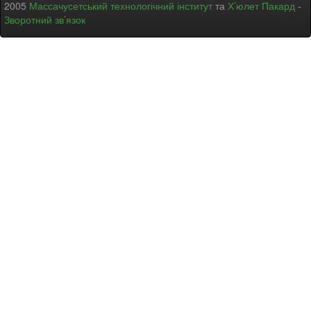
2005
Массачусетський технологічний інститут
та
Х’юлет Пакард
-
Зворотний зв’язок