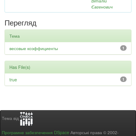
Віталій
Євгенович
Перегляд
Тема
весовые коэффициенты
1
Has File(s)
true
1
Тема від
Програмне забезпечення DSpace
Авторські права © 2002-