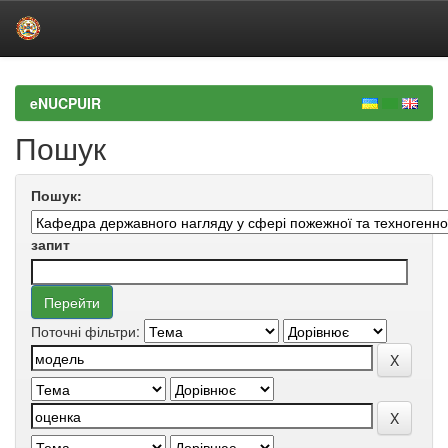
Skip
navigation
eNUCPUIR
Пошук
Пошук:
запит
Поточні фільтри: