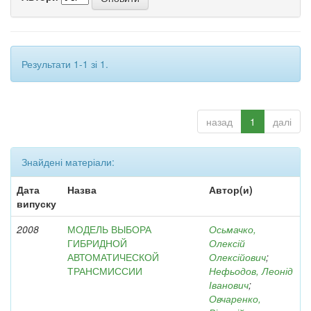
Результати 1-1 зі 1.
назад
1
далі
Знайдені матеріали:
Дата
Назва
Автор(и)
випуску
2008
МОДЕЛЬ ВЫБОРА
Осьмачко,
ГИБРИДНОЙ
Олексій
АВТОМАТИЧЕСКОЙ
Олексійович
;
ТРАНСМИССИИ
Нефьодов, Леонід
Іванович
;
Овчаренко,