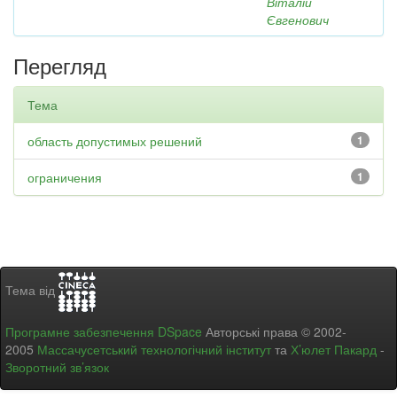
Віталій
Євгенович
Перегляд
Тема
область допустимых решений
1
ограничения
1
Тема від
Програмне забезпечення DSpace
Авторські права © 2002-
2005
Массачусетський технологічний інститут
та
Х’юлет Пакард
-
Зворотний зв’язок