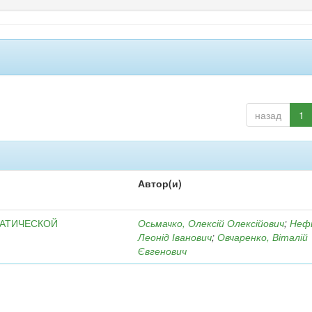
назад
1
Автор(и)
МАТИЧЕСКОЙ
Осьмачко, Олексій Олексійович
;
Неф
Леонід Іванович
;
Овчаренко, Віталій
Євгенович