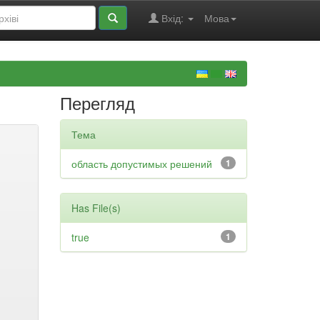
Вхід:
Мова
Перегляд
Тема
область допустимых решений
1
Has File(s)
true
1