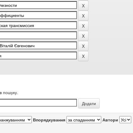
в пошуку.
Впорядкування
Автори