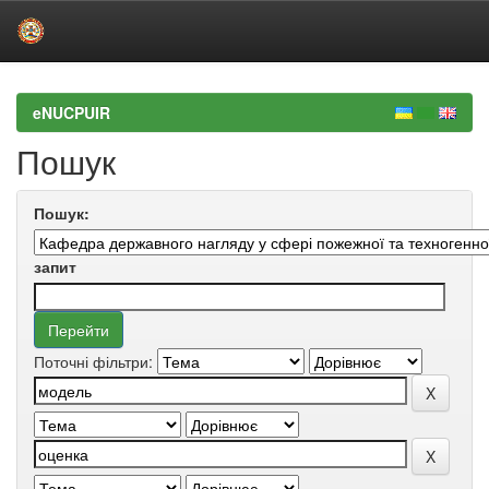
Skip
navigation
eNUCPUIR
Пошук
Пошук:
запит
Поточні фільтри: