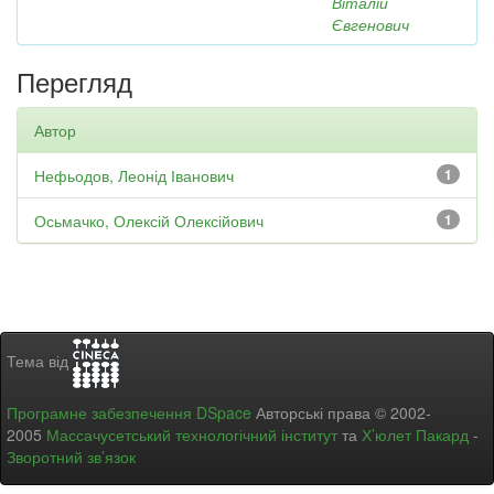
Віталій
Євгенович
Перегляд
Автор
Нефьодов, Леонід Іванович
1
Осьмачко, Олексій Олексійович
1
Тема від
Програмне забезпечення DSpace
Авторські права © 2002-
2005
Массачусетський технологічний інститут
та
Х’юлет Пакард
-
Зворотний зв’язок