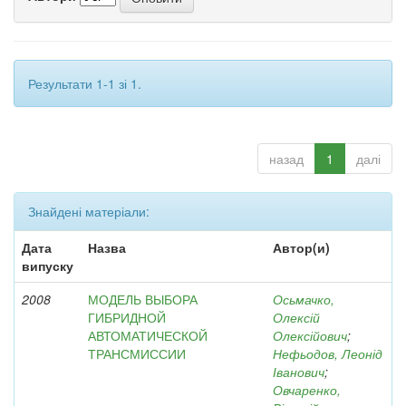
Результати 1-1 зі 1.
назад
1
далі
Знайдені матеріали:
Дата
Назва
Автор(и)
випуску
2008
МОДЕЛЬ ВЫБОРА
Осьмачко,
ГИБРИДНОЙ
Олексій
АВТОМАТИЧЕСКОЙ
Олексійович
;
ТРАНСМИССИИ
Нефьодов, Леонід
Іванович
;
Овчаренко,