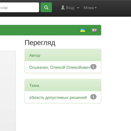
Вхід:
Мова
Перегляд
Автор
Осьмачко, Олексій Олексійович
1
Тема
область допустимых решений
1