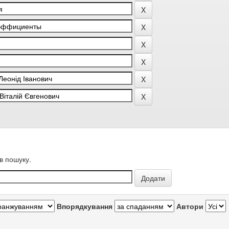
в пошуку.
Впорядкування
Автори