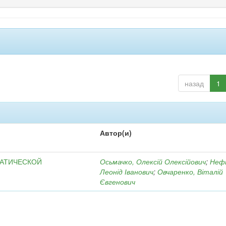
назад
1
Автор(и)
МАТИЧЕСКОЙ
Осьмачко, Олексій Олексійович
;
Неф
Леонід Іванович
;
Овчаренко, Віталій
Євгенович