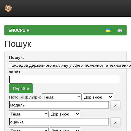
Skip
navigation
eNUCPUIR
Пошук
Пошук:
запит
Поточні фільтри: