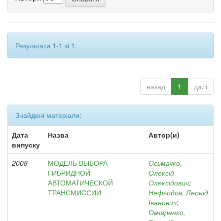
Результати 1-1 зі 1.
назад
1
далі
Знайдені матеріали:
Дата
Назва
Автор(и)
випуску
2008
МОДЕЛЬ ВЫБОРА
Осьмачко,
ГИБРИДНОЙ
Олексій
АВТОМАТИЧЕСКОЙ
Олексійович
;
ТРАНСМИССИИ
Нефьодов, Леонід
Іванович
;
Овчаренко,