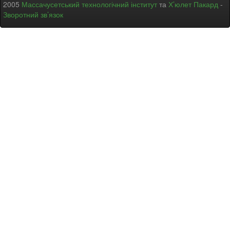
2005
Массачусетський технологічний інститут
та
Х’юлет Пакард
-
Зворотний зв’язок