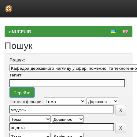
Skip
navigation
eNUCPUIR
Пошук
Пошук:
запит
Поточні фільтри: