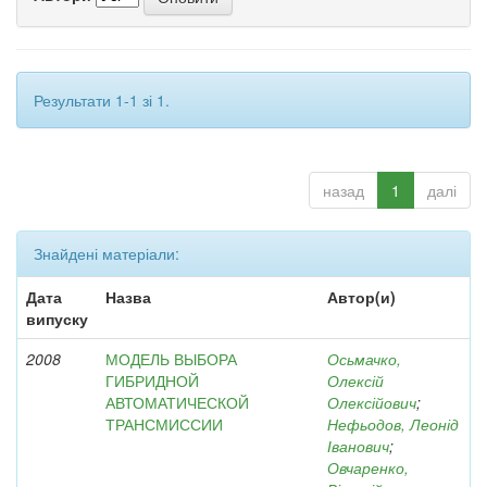
Результати 1-1 зі 1.
назад
1
далі
Знайдені матеріали:
Дата
Назва
Автор(и)
випуску
2008
МОДЕЛЬ ВЫБОРА
Осьмачко,
ГИБРИДНОЙ
Олексій
АВТОМАТИЧЕСКОЙ
Олексійович
;
ТРАНСМИССИИ
Нефьодов, Леонід
Іванович
;
Овчаренко,