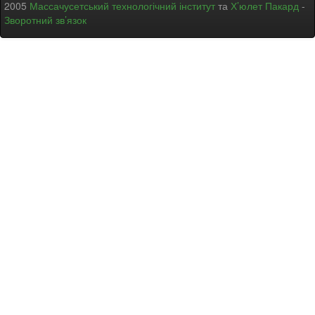
2005
Массачусетський технологічний інститут
та
Х’юлет Пакард
-
Зворотний зв’язок