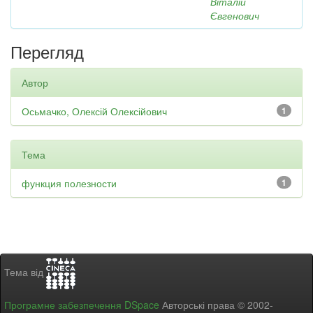
Віталій
Євгенович
Перегляд
Автор
Осьмачко, Олексій Олексійович
1
Тема
функция полезности
1
Тема від
Програмне забезпечення DSpace
Авторські права © 2002-