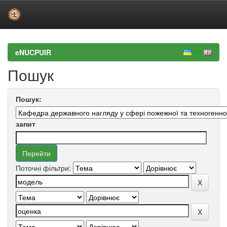
Skip
navigation
eNUCPUIR
Пошук
Пошук:
запит
Поточні фільтри: