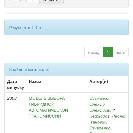
Результати 1-1 зі 1.
назад
1
далі
Знайдені матеріали:
Дата
Назва
Автор(и)
випуску
2008
МОДЕЛЬ ВЫБОРА
Осьмачко,
ГИБРИДНОЙ
Олексій
АВТОМАТИЧЕСКОЙ
Олексійович
;
ТРАНСМИССИИ
Нефьодов, Леонід
Іванович
;
Овчаренко,