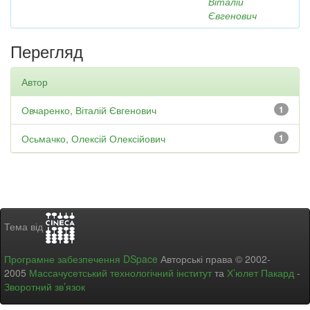
Віталій
Євгенович
Перегляд
Автор
Овчаренко, Віталій Євгенович
1
Осьмачко, Олексій Олексійович
1
Тема від
Програмне забезпечення DSpace
Авторські права © 2002-
2005
Массачусетський технологічний інститут
та
Х’юлет Пакард
-
Зворотний зв’язок