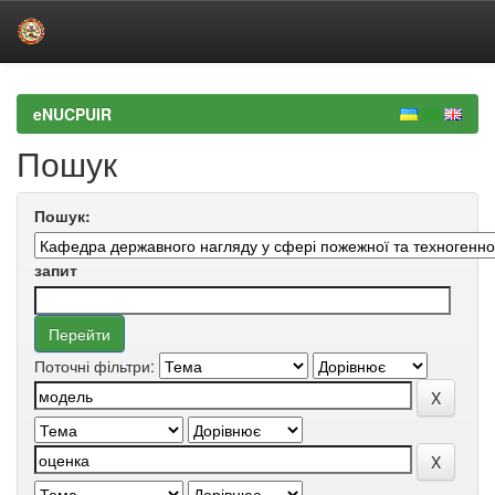
Skip
navigation
eNUCPUIR
Пошук
Пошук:
запит
Поточні фільтри: