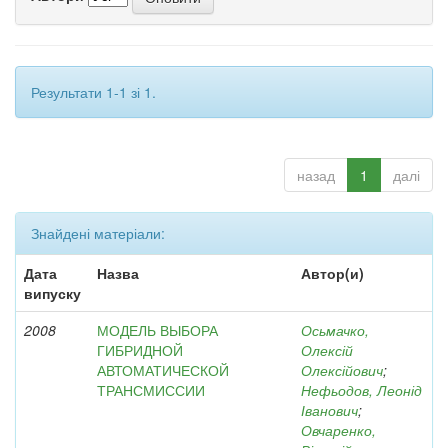
Результати 1-1 зі 1.
назад
1
далі
Знайдені матеріали:
Дата
Назва
Автор(и)
випуску
2008
МОДЕЛЬ ВЫБОРА
Осьмачко,
ГИБРИДНОЙ
Олексій
АВТОМАТИЧЕСКОЙ
Олексійович
;
ТРАНСМИССИИ
Нефьодов, Леонід
Іванович
;
Овчаренко,