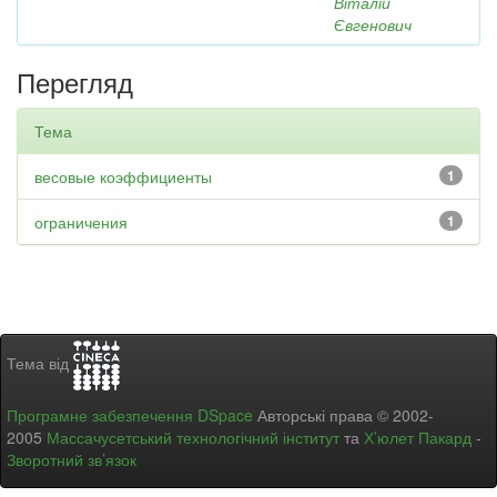
Віталій
Євгенович
Перегляд
Тема
весовые коэффициенты
1
ограничения
1
Тема від
Програмне забезпечення DSpace
Авторські права © 2002-
2005
Массачусетський технологічний інститут
та
Х’юлет Пакард
-
Зворотний зв’язок