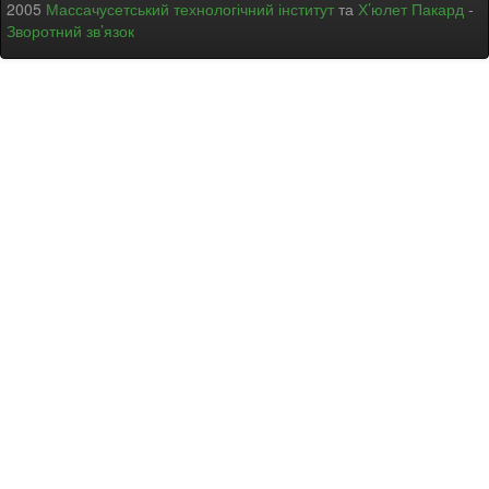
2005
Массачусетський технологічний інститут
та
Х’юлет Пакард
-
Зворотний зв’язок