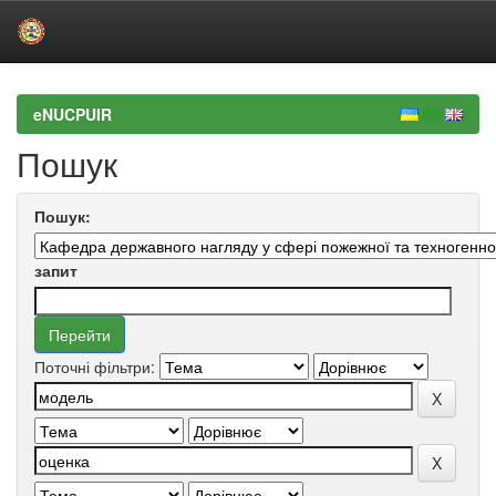
Skip
navigation
eNUCPUIR
Пошук
Пошук:
запит
Поточні фільтри: