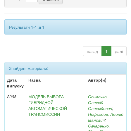
Результати 1-1 зі 1.
назад
1
далі
Знайдені матеріали:
Дата
Назва
Автор(и)
випуску
2008
МОДЕЛЬ ВЫБОРА
Осьмачко,
ГИБРИДНОЙ
Олексій
АВТОМАТИЧЕСКОЙ
Олексійович
;
ТРАНСМИССИИ
Нефьодов, Леонід
Іванович
;
Овчаренко,