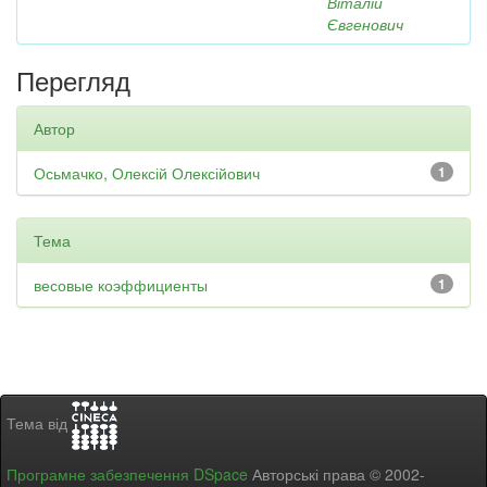
Віталій
Євгенович
Перегляд
Автор
Осьмачко, Олексій Олексійович
1
Тема
весовые коэффициенты
1
Тема від
Програмне забезпечення DSpace
Авторські права © 2002-