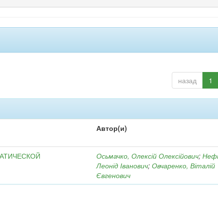
назад
1
Автор(и)
МАТИЧЕСКОЙ
Осьмачко, Олексій Олексійович
;
Неф
Леонід Іванович
;
Овчаренко, Віталій
Євгенович