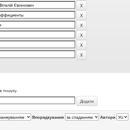
в пошуку.
Впорядкування
Автори