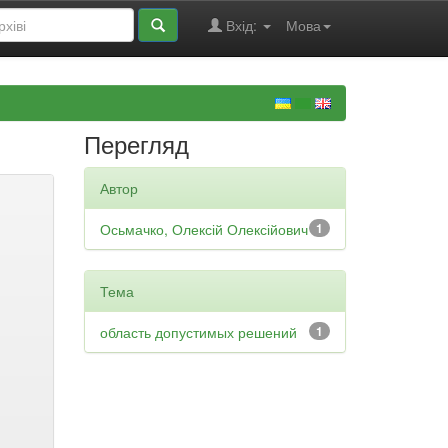
Вхід:
Мова
Перегляд
Автор
Осьмачко, Олексій Олексійович
1
Тема
область допустимых решений
1