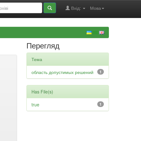
Вхід:
Мова
Перегляд
Тема
область допустимых решений
1
Has File(s)
true
1