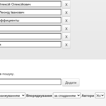
в пошуку.
Впорядкування
Автори