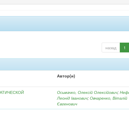
назад
1
Автор(и)
МАТИЧЕСКОЙ
Осьмачко, Олексій Олексійович
;
Неф
Леонід Іванович
;
Овчаренко, Віталій
Євгенович