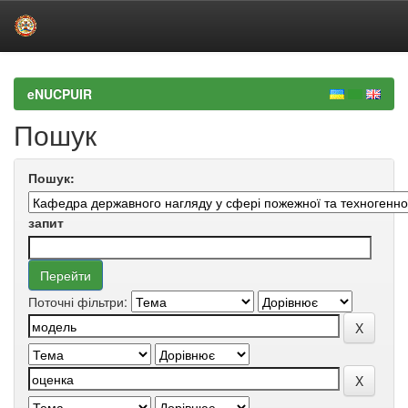
Skip
navigation
eNUCPUIR
Пошук
Пошук:
запит
Поточні фільтри: