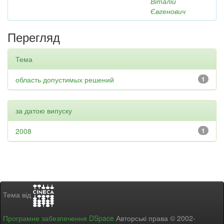
Віталій
Євгенович
Перегляд
Тема
область допустимых решений
1
за датою випуску
2008
1
Тема від
Програмне забезпечення DSpace
Авторські права © 2002-