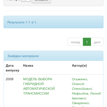
Результати 1-1 зі 1.
назад
1
далі
Знайдені матеріали:
Дата
Назва
Автор(и)
випуску
2008
МОДЕЛЬ ВЫБОРА
Осьмачко,
ГИБРИДНОЙ
Олексій
АВТОМАТИЧЕСКОЙ
Олексійович
;
ТРАНСМИССИИ
Нефьодов, Леонід
Іванович
;
Овчаренко,