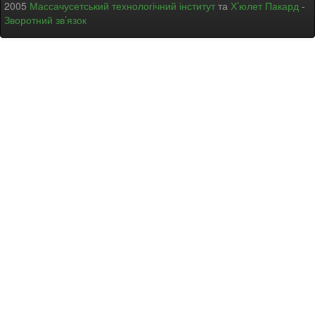
2005
Массачусетський технологічний інститут
та
Х’юлет Пакард
-
Зворотний зв’язок