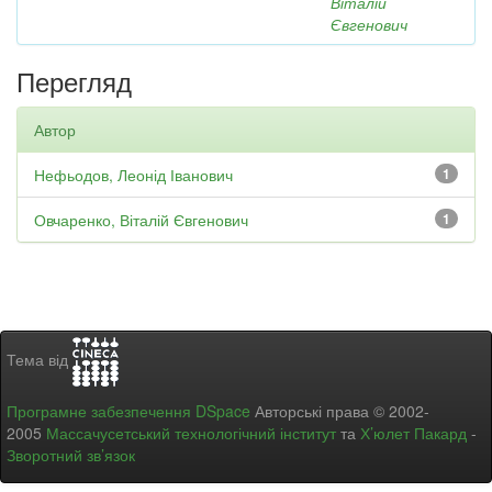
Віталій
Євгенович
Перегляд
Автор
Нефьодов, Леонід Іванович
1
Овчаренко, Віталій Євгенович
1
Тема від
Програмне забезпечення DSpace
Авторські права © 2002-
2005
Массачусетський технологічний інститут
та
Х’юлет Пакард
-
Зворотний зв’язок