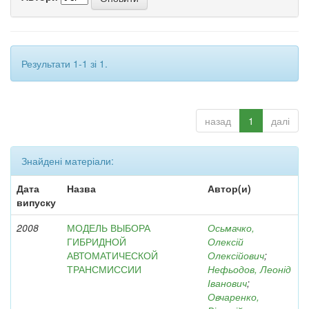
Результати 1-1 зі 1.
назад
1
далі
Знайдені матеріали:
Дата
Назва
Автор(и)
випуску
2008
МОДЕЛЬ ВЫБОРА
Осьмачко,
ГИБРИДНОЙ
Олексій
АВТОМАТИЧЕСКОЙ
Олексійович
;
ТРАНСМИССИИ
Нефьодов, Леонід
Іванович
;
Овчаренко,