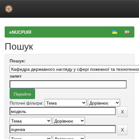
Skip
navigation
eNUCPUIR
Пошук
Пошук:
запит
Поточні фільтри: