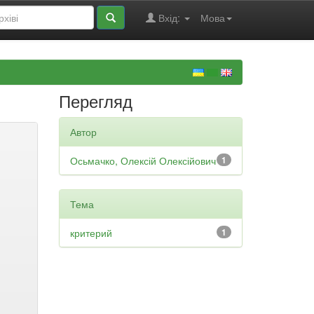
Вхід:
Мова
Перегляд
Автор
Осьмачко, Олексій Олексійович
1
Тема
критерий
1