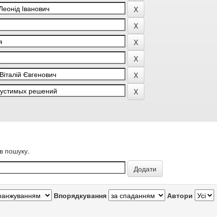
в пошуку.
Впорядкування
Автори