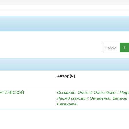
назад
1
Автор(и)
МАТИЧЕСКОЙ
Осьмачко, Олексій Олексійович
;
Неф
Леонід Іванович
;
Овчаренко, Віталій
Євгенович