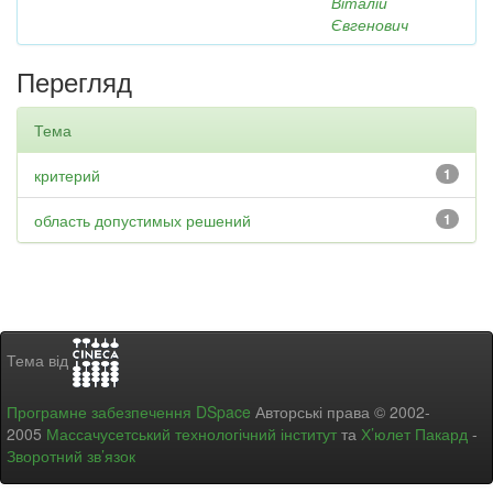
Віталій
Євгенович
Перегляд
Тема
критерий
1
область допустимых решений
1
Тема від
Програмне забезпечення DSpace
Авторські права © 2002-
2005
Массачусетський технологічний інститут
та
Х’юлет Пакард
-
Зворотний зв’язок