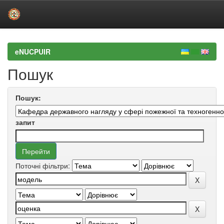
Skip
navigation
eNUCPUIR
Пошук
Пошук:
запит
Поточні фільтри: