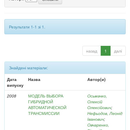
Результати 1-1 зі 1.
назад
1
далі
Знайдені матеріали:
Дата
Назва
Автор(и)
випуску
2008
МОДЕЛЬ ВЫБОРА
Осьмачко,
ГИБРИДНОЙ
Олексій
АВТОМАТИЧЕСКОЙ
Олексійович
;
ТРАНСМИССИИ
Нефьодов, Леонід
Іванович
;
Овчаренко,